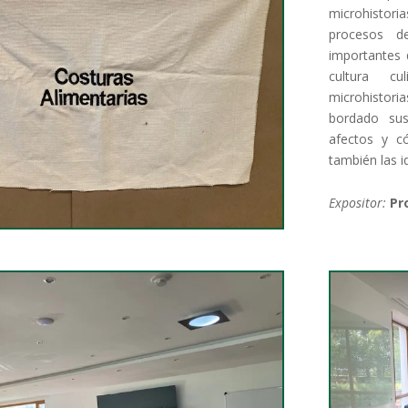
microhistor
procesos d
importantes 
cultura c
microhistori
bordado sus
afectos y c
también las i
Expositor:
Pr